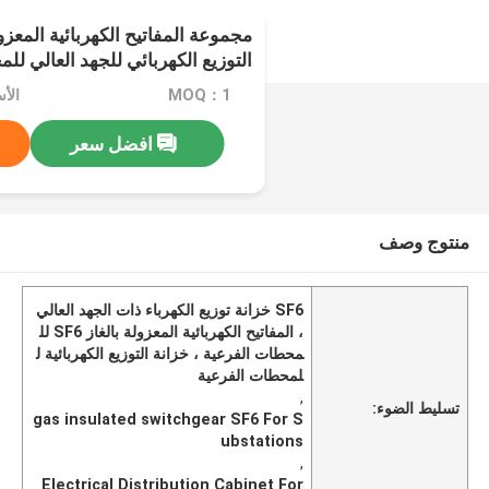
التوزيع الكهربائي للجهد العالي لل
MOQ：1
الأسعار：
افضل سعر
منتوج وصف
SF6 خزانة توزيع الكهرباء ذات الجهد العالي
، المفاتيح الكهربائية المعزولة بالغاز SF6 لل
محطات الفرعية ، خزانة التوزيع الكهربائية ل
لمحطات الفرعية
,
تسليط الضوء:
gas insulated switchgear SF6 For S
ubstations
,
Electrical Distribution Cabinet For