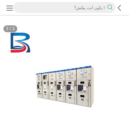
3
/
2