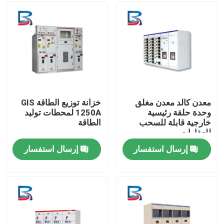
جولة في المعمل
ضبط الجودة
اتصل بنا
معدن كالد معدن مغلق
خزانة توزيع الطاقة GIS
وحدة حلقة رئيسية
1250A لمحطات توليد
خارجية قابلة للسحب
الطاقة
أخبار
للعقارات
إرسال استفسار
إرسال استفسار
جميع القضايا
طلب اقتباس
المفاتيح الكهربائية ذات الجهد العالي