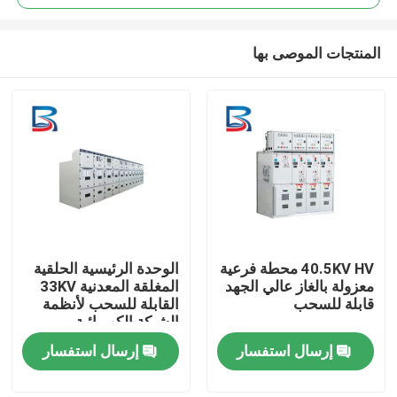
المنتجات الموصى بها
40.5KV HV محطة فرعية
الوحدة الرئيسية الحلقية
منزل
معزولة بالغاز عالي الجهد
المغلقة المعدنية 33KV
قابلة للسحب
القابلة للسحب لأنظمة
الشبكة الكهربائية
المنتجات
إرسال استفسار
إرسال استفسار
حول بنا