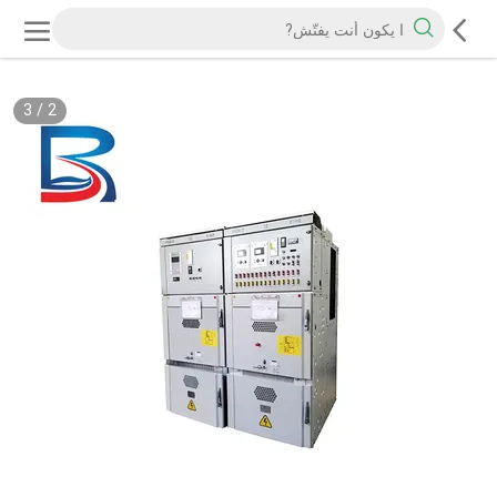
3
/
2