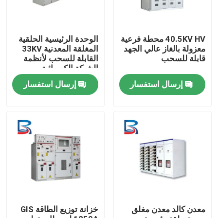
40.5KV HV محطة فرعية
الوحدة الرئيسية الحلقية
معزولة بالغاز عالي الجهد
المغلقة المعدنية 33KV
قابلة للسحب
القابلة للسحب لأنظمة
الشبكة الكهربائية
إرسال استفسار
إرسال استفسار
منزل
المنتجات
معدن كالد معدن مغلق
خزانة توزيع الطاقة GIS
حول بنا